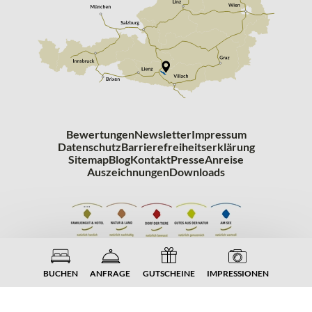
Bewertungen
Newsletter
Impressum
Datenschutz
Barrierefreiheitserklärung
Sitemap
Blog
Kontakt
Presse
Anreise
Auszeichnungen
Downloads
BUCHEN
ANFRAGE
GUTSCHEINE
IMPRESSIONEN