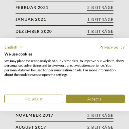
FEBRUAR 2021
2 BEITRÄGE
JANUAR 2021
1 BEITRÄGE
DEZEMBER 2020
1 BEITRÄGE
NOVEMBER 2020
1 BEITRÄGE
English
Privacy policy
We use cookies
MAI 2020
1 BEITRÄGE
We may place these for analysis of our visitor data, to improve our website, show
personalised advertising and to give you a great website experience. Your
SEPTEMBER 2018
1 BEITRÄGE
personal data will be used for personalization of ads. For more information
about the cookies we use open the settings.
AUGUST 2018
1 BEITRÄGE
JULI 2018
2 BEITRÄGE
No, adjust
Accept all
MAI 2018
2 BEITRÄGE
NOVEMBER 2017
2 BEITRÄGE
AUGUST 2017
2 BEITRÄGE