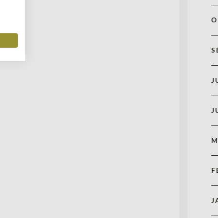
O
S
J
J
M
F
J