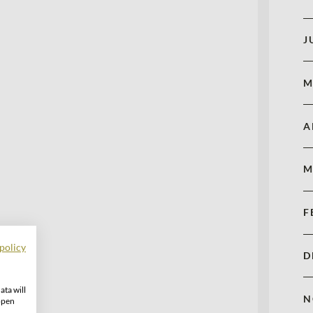
J
M
A
M
F
policy
D
ata will
N
open