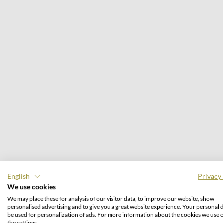
English
Privacy 
We use cookies
We may place these for analysis of our visitor data, to improve our website, show
personalised advertising and to give you a great website experience. Your personal d
be used for personalization of ads. For more information about the cookies we use 
the settings.