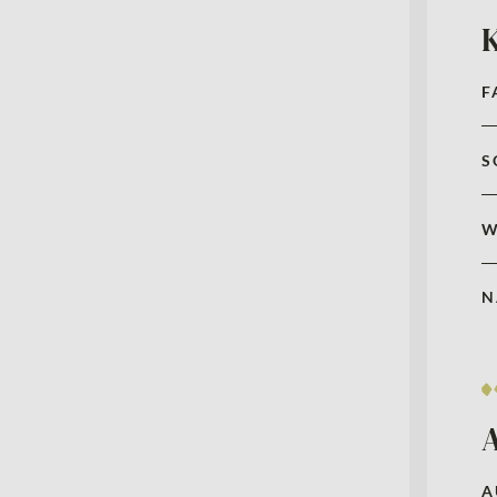
F
S
W
N
A