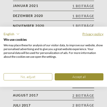
JANUAR 2021
1 BEITRÄGE
DEZEMBER 2020
1 BEITRÄGE
NOVEMBER 2020
1 BEITRÄGE
English
Privacy policy
MAI 2020
1 BEITRÄGE
We use cookies
We may place these for analysis of our visitor data, to improve our website, show
SEPTEMBER 2018
1 BEITRÄGE
personalised advertising and to give you a great website experience. Your
personal data will be used for personalization of ads. For more information
AUGUST 2018
1 BEITRÄGE
about the cookies we use open the settings.
JULI 2018
2 BEITRÄGE
MAI 2018
2 BEITRÄGE
No, adjust
Accept all
NOVEMBER 2017
2 BEITRÄGE
AUGUST 2017
2 BEITRÄGE
JULI 2017
2 BEITRÄGE