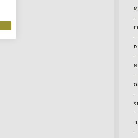
M
F
D
N
O
S
J