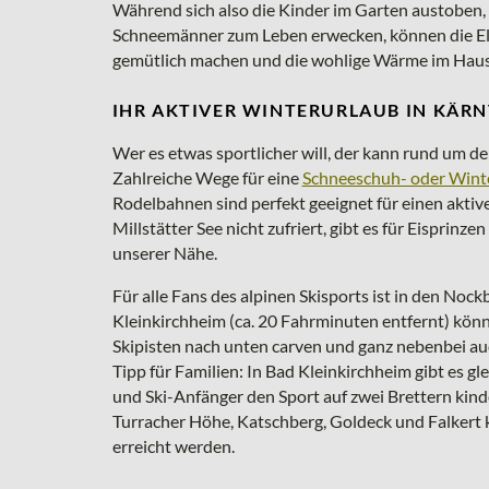
Während sich also die Kinder im Garten austoben, 
Schneemänner zum Leben erwecken, können die Elt
gemütlich machen und die wohlige Wärme im Haus
IHR AKTIVER WINTERURLAUB IN KÄR
Wer es etwas sportlicher will, der kann rund um de
Zahlreiche Wege für eine
Schneeschuh- oder Win
Rodelbahnen sind perfekt geeignet für einen aktiv
Millstätter See nicht zufriert, gibt es für Eisprinz
unserer Nähe.
Für alle Fans des alpinen Skisports ist in den Nock
Kleinkirchheim (ca. 20 Fahrminuten entfernt) könn
Skipisten nach unten carven und ganz nebenbei a
Tipp für Familien: In Bad Kleinkirchheim gibt es gl
und Ski-Anfänger den Sport auf zwei Brettern kind
Turracher Höhe, Katschberg, Goldeck und Falkert
erreicht werden.