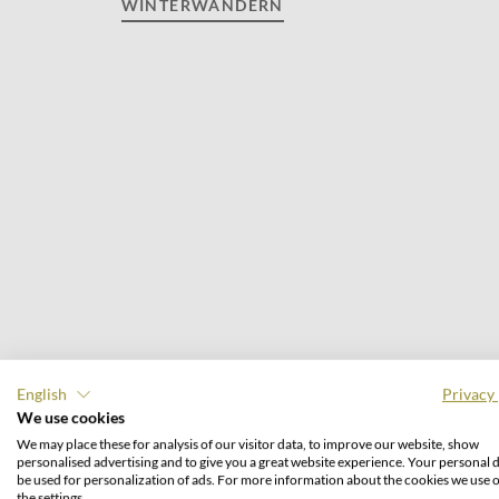
WINTERWANDERN
English
Privacy 
We use cookies
We may place these for analysis of our visitor data, to improve our website, show
personalised advertising and to give you a great website experience. Your personal d
be used for personalization of ads. For more information about the cookies we use 
the settings.