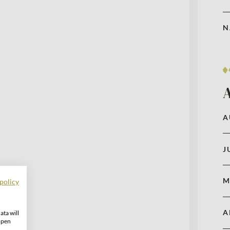
N
A
J
M
policy
A
ata will
open