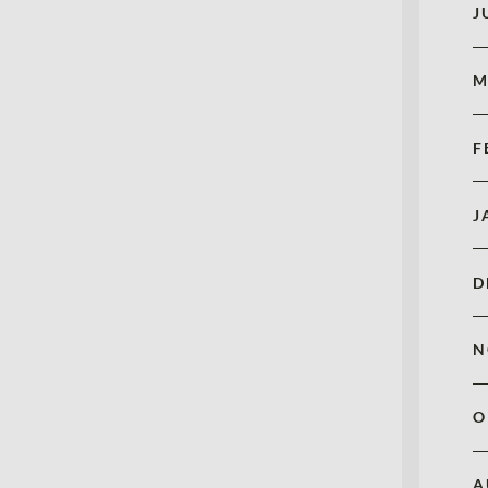
J
M
F
J
D
N
O
A